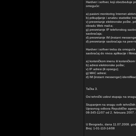
Hardver i softver, koji obezbeđuje p
omoguće:
a) pasivni monitoring Internet aktiv
b) prikupljanje i analizu statistike In
v) presretanje elektronske pošte, pr
obradu Web mail-a;
g) presretanje IP telefonskog saobra
saobraćaja;
d) presretanje IM (instant messenge
đ) presretanje saobraćaja na peer-
Hardver i softver treba da omoguće 
saobraćaj do nivoa aplikacije i filtrir
a) korisničkom imenu ili korisničkom
b) adresi elektronske pošte;
v) IP adresi (ili opsegu);
g) MAC adresi;
d) IM (instant messenger) identifikaci
Tačka 3.
Ovi tehnički uslovi stupaju na sn
Stupanjem na snagu ovih tehničkih 
Upravnog odbora Republičke agencij
08-345-11/07 od 2. februara 2007.
U Beogradu, dana 11.07.2008. god
Broj: 1-01-110-14/08