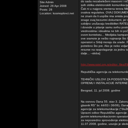
do sada nezabeleženi masovni i niči
Site Admin
svih oblika elektronskih komunikaci
Joined: 26 Apr 2008
Čak ni u najgora vremena terora Mil
Posts: 28
ovakva regulativa. OVAJ DOKUME
Location: kosmoplovci.net
ne znam da li uopšte ima smisla po
snage ovaj bezumni dokument, jer na
ozbiljno urušavaju kredibilitet RAT
i dovode u pitanje samu svrhu post
vrednostima i idealima ne bih ni poč
ovom kontekstu... Medijska kampanj
ove sramote je nešto najmanje što I
operatori u Srbiji moraju da urade. 
potrebno što pre. Ako je neko voljan d
resurse na raspolaganje za jednu tak
dalje... --sloba]
http://www.ratel.org.rs/editor_files/
Republička agencija za telekomunik
TEHNIČKI USLOVI ZA PODSISTEM
OPREMU I INSTALACIJE INTERN
Beograd, 11. jul 2008. godine
Na osnovu člana 55. stav 3. Zakona
glasnik RS" br. 44/03 i 36/06), član
agencije za telekomunikacije ("Služ
Upravni odbor Republičke agencije 
javnim telekomunikacionim operator
za neposredno sprovođenje elektro
11.07.2008. godine, usvojio je sled