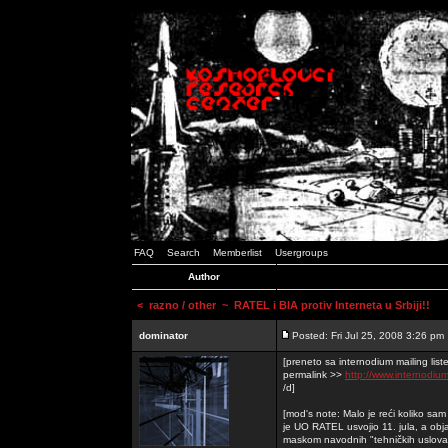
FAQ
Search
Memberlist
Usergroups
Author
<
razno / other
~ RATEL i BIA protiv Interneta u Srbiji!!
dominator
Posted: Fri Jul 25, 2008 3:26 pm
[preneto sa internodium mailing lis
permalink >>
http://www.internodiu
/d]
[mod's note: Malo je reći koliko sa
je UO RATEL usvojio 11. jula, a ob
maskom navodnih "tehničkih uslova z