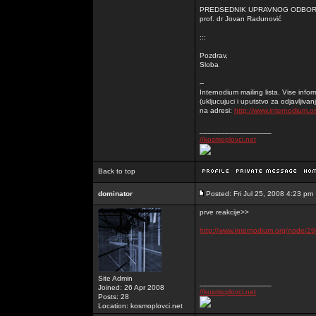
PREDSEDNIK UPRAVNOG ODBO
prof. dr Jovan Radunović
:::
Pozdrav,
Sloba
--
Internodium mailing lista. Vise informa
(ukljucujuci i uputstvo za odjavljivan
na adresi:
http://www.internodium.o
_________________
//kosmoplovci.net
Back to top
dominator
Posted: Fri Jul 25, 2008 4:23 pm
prve reakcije>>
http://www.internodium.org/node/
Site Admin
_________________
Joined: 26 Apr 2008
//kosmoplovci.net
Posts: 28
Location: kosmoplovci.net