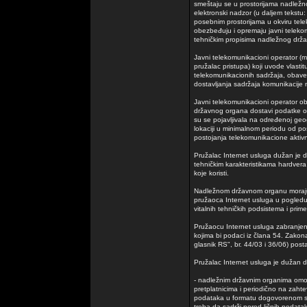
smeštaju se u prostorijama nadlež
elektronski nadzor (u daljem tekstu: 
posebnim prostorijama u okviru tele
obezbeđuju i opremaju javni telekom
tehničkim propisima nadležnog drž
Javni telekomunikacioni operator (m
pružalac pristupa) koji uvode vlastitu
telekomunikacionih sadržaja, obavez
dostavljanja sadržaja komunikacij
Javni telekomunikacioni operator 
državnog organa dostavi podatke o
su se pojavljivala na određenoj geogra
lokaciji u minimalnom periodu od p
postojanja telekomunikacione aktivn
Pružalac Internet usluga dužan je 
tehničkim karakteristikama hardvera 
koje koristi.
Nadležnom državnom organu moraju
pružaoca Internet usluga u pogledu 
vitalnih tehničkih podsistema i prim
Pružaocu Internet usluga zabranjen
kojima bi podaci iz člana 54. Zakon
glasnik RS", br. 44/03 i 36/06) postal
Pružalac Internet usluga je dužan d
- nadležnim državnim organima omog
pretplatnicima i periodično na zaht
podataka u formatu dogovorenom s
treba da sadrži pored ličnih podatak