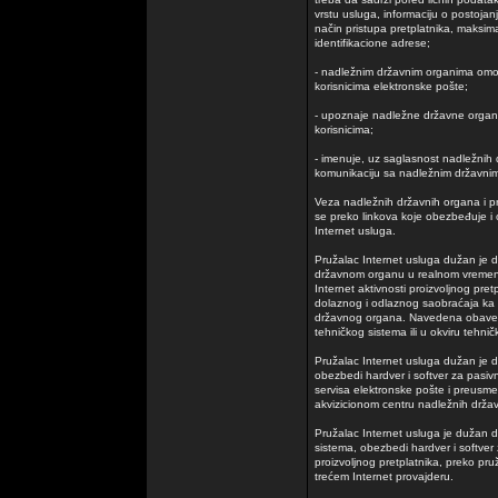
vrstu usluga, informaciju o postoja
način pristupa pretplatnika, maksim
identifikacione adrese;
- nadležnim državnim organima omog
korisnicima elektronske pošte;
- upoznaje nadležne državne organ
korisnicima;
- imenuje, uz saglasnost nadležnih
komunikaciju sa nadležnim državni
Veza nadležnih državnih organa i p
se preko linkova koje obezbeđuje i
Internet usluga.
Pružalac Internet usluga dužan je
državnom organu u realnom vremen
Internet aktivnosti proizvoljnog pre
dolaznog i odlaznog saobraćaja ka
državnog organa. Navedena obaveza
tehničkog sistema ili u okviru tehn
Pružalac Internet usluga dužan je d
obezbedi hardver i softver za pasiv
servisa elektronske pošte i preusm
akvizicionom centru nadležnih drža
Pružalac Internet usluga je dužan d
sistema, obezbedi hardver i softve
proizvoljnog pretplatnika, preko pr
trećem Internet provajderu.