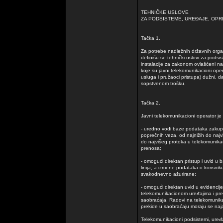
TEHNIČKE USLOVE
ZA PODSISTEME, UREĐAJE, OPR
Tačka 1.
Za potrebe nadležnih državnih orga
definišu se tehnički uslovi za podsi
instalacije za zakonom ovlašćeni n
koje su javni telekomunikacioni oper
usluga i pružaoci pristupa) dužni, 
sopstvenom trošku.
Tačka 2.
Javni telekomunikacioni operator j
- uredno vodi baze podataka zakupljen
poprečnih veza, od najnižih do najviš
do najvišeg protoka u telekomunikac
prenosa;
- omogući direktan pristup i uvid u
linija, a izmene podataka o korisnik
svakodnevno ažurirane;
- omogući direktan uvid u evidenci
telekomunikacionom uređajima i pr
saobraćaja. Radovi na telekomunikac
prekide u saobraćaju moraju se naja
Telekomunikacioni podsistemi, uređa